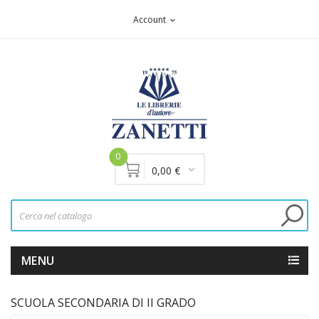
Account
expand_more
0
0,00 €
MENU
SCUOLA SECONDARIA DI II GRADO