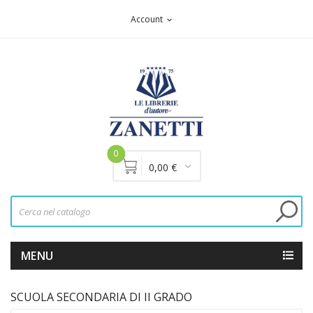
Account
expand_more
0
0,00 €
MENU
SCUOLA SECONDARIA DI II GRADO