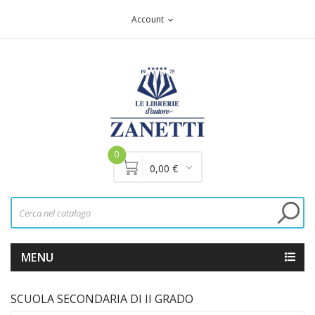
Account
expand_more
0
0,00 €
MENU
SCUOLA SECONDARIA DI II GRADO