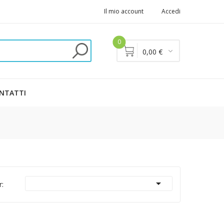
Il mio account
Accedi
0
0,00 €
NTATTI

r: