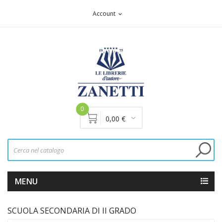
Account
expand_more
0
0,00 €
MENU
SCUOLA SECONDARIA DI II GRADO