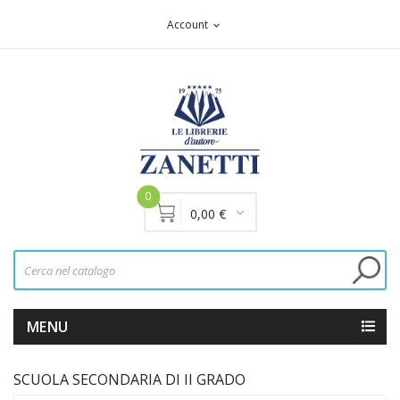
Account
expand_more
0
0,00 €
MENU
SCUOLA SECONDARIA DI II GRADO