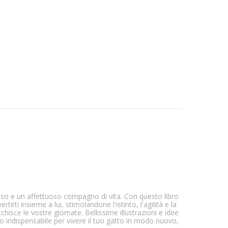
rioso e un affettuoso compagno di vita. Con questo libro
rtirti insieme a lui, stimolandone l'istinto, l'agilità e la
chisce le vostre giornate. Bellissime illustrazioni e idee
to indispensabile per vivere il tuo gatto in modo nuovo,