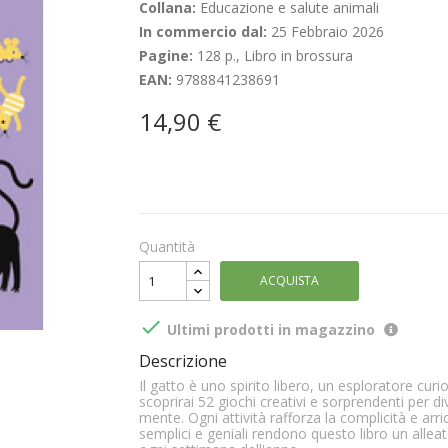
Collana:
Educazione e salute animali
In commercio dal:
25 Febbraio 2026
Pagine:
128 p., Libro in brossura
EAN:
9788841238691
14,90 €
Quantità
ACQUISTA

Ultimi prodotti in magazzino
Descrizione
Il gatto è uno spirito libero, un esploratore cu
scoprirai 52 giochi creativi e sorprendenti per dive
mente. Ogni attività rafforza la complicità e arric
semplici e geniali rendono questo libro un allea