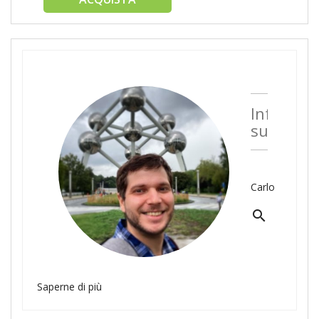
Informaz
sull'auto
Carlo
search
Saperne di più