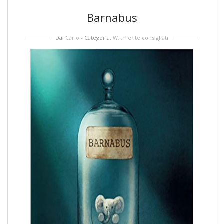
Barnabus
Da:
Carlo
- Categoria:
W...mente consigliati