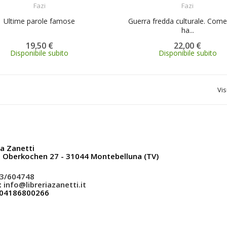
Fazi
Fazi
Ultime parole famose
Guerra fredda culturale. Come
ha...
19,50 €
22,00 €
Disponibile subito
Disponibile subito
Vis
ia Zanetti
a Oberkochen 27 - 31044 Montebelluna (TV)
3/604748
:
info@libreriazanetti.it
: 04186800266