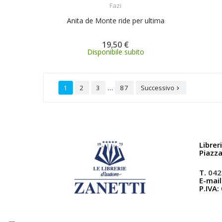
Fazi
Anita de Monte ride per ultima
19,50 €
Disponibile subito
…
1
2
3
87
Successivo

Librer
Piazz
T.
042
E-mail
P.IVA