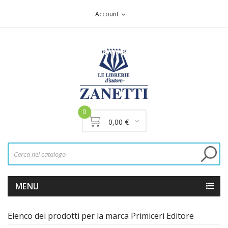
Account
expand_more
0
0,00 €
MENU
Elenco dei prodotti per la marca Primiceri Editore