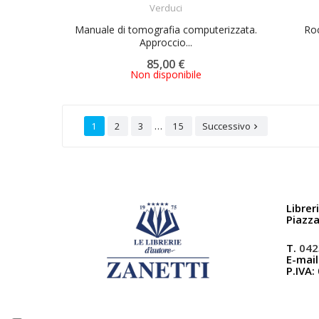
Verduci
Manuale di tomografia computerizzata.
Roc
Approccio...
85,00 €
Non disponibile
…
1
2
3
15
Successivo

Librer
Piazz
T.
042
E-mail
P.IVA