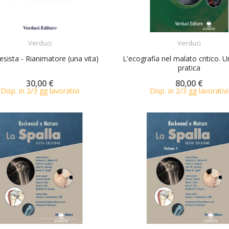
ACQUISTA
ACQUISTA
Verduci
Verduci
esista - Rianimatore (una vita)
L'ecografia nel malato critico. 
pratica
30,00 €
80,00 €
Disp. in 2/3 gg lavorativi
Disp. in 2/3 gg lavorativi
ACQUISTA
ACQUISTA