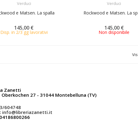
Verduci
Verduci
kwood e Matsen. La spalla
Rockwood e Matsen. La sp
145,00 €
145,00 €
Disp. in 2/3 gg lavorativi
Non disponibile
Vis
ia Zanetti
a Oberkochen 27 - 31044 Montebelluna (TV)
3/604748
:
info@libreriazanetti.it
: 04186800266