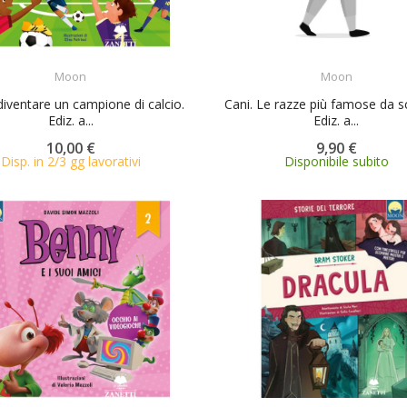
ACQUISTA
ACQUISTA
Moon
Moon
diventare un campione di calcio.
Cani. Le razze più famose da sc
Ediz. a...
Ediz. a...
10,00 €
9,90 €
Disp. in 2/3 gg lavorativi
Disponibile subito
ACQUISTA
ACQUISTA