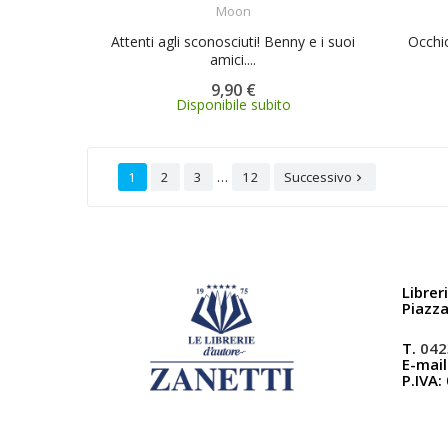
Moon
Attenti agli sconosciuti! Benny e i suoi
Occhio
amici....
9,90 €
Disponibile subito
…
1
2
3
12
Successivo

Librer
Piazz
T.
042
E-mail
P.IVA