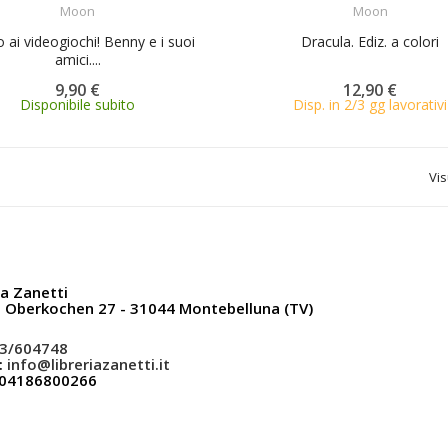
Moon
Moon
 ai videogiochi! Benny e i suoi
Dracula. Ediz. a colori
amici....
9,90 €
12,90 €
Disponibile subito
Disp. in 2/3 gg lavorativi
Vis
ia Zanetti
a Oberkochen 27 - 31044 Montebelluna (TV)
3/604748
:
info@libreriazanetti.it
: 04186800266