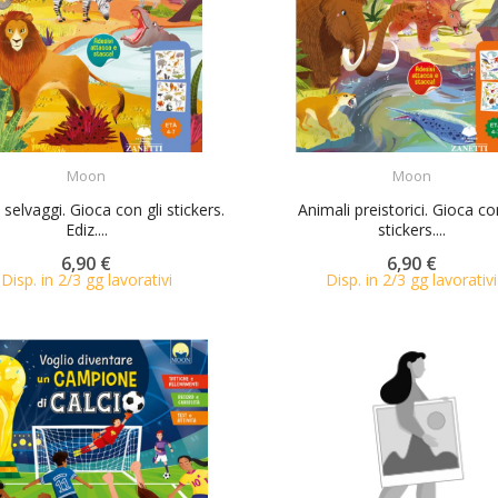
ACQUISTA
ACQUISTA
Moon
Moon
 selvaggi. Gioca con gli stickers.
Animali preistorici. Gioca co
Ediz....
stickers....
6,90 €
6,90 €
Disp. in 2/3 gg lavorativi
Disp. in 2/3 gg lavorativi