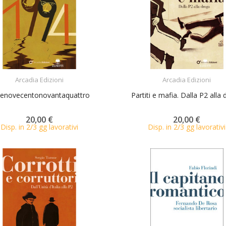
ACQUISTA
ACQUISTA
Arcadia Edizioni
Arcadia Edizioni
lenovecentonovantaquattro
Partiti e mafia. Dalla P2 alla
20,00 €
20,00 €
Disp. in 2/3 gg lavorativi
Disp. in 2/3 gg lavorativi