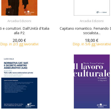
ACQUISTA
ACQUISTA
Arcadia Edizioni
Arcadia Edizioni
i e corruttori. Dall'Unità d'Italia
Capitano romantico. Fernando
alla P2
socialista...
20,00 €
18,00 €
Disp. in 2/3 gg lavorativi
Disp. in 5/6 gg lavorativi
ACQUISTA
ACQUISTA