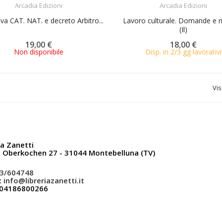
Arcadia Edizioni
Arcadia Edizioni
a CAT. NAT. e decreto Arbitro...
Lavoro culturale. Domande e r
(Il)
19,00 €
18,00 €
Non disponibile
Disp. in 2/3 gg lavorativi
Vis
ia Zanetti
a Oberkochen 27 - 31044 Montebelluna (TV)
3/604748
:
info@libreriazanetti.it
: 04186800266