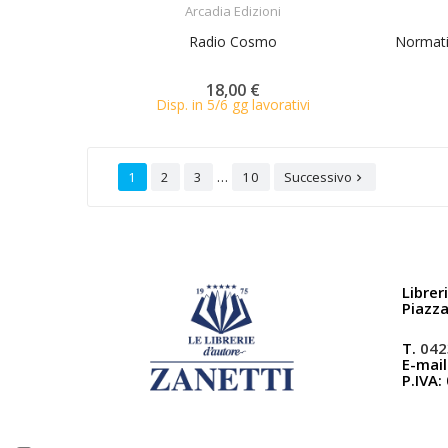
Arcadia Edizioni
Radio Cosmo
Normativ
18,00 €
Disp. in 5/6 gg lavorativi
…
1
2
3
10
Successivo

Librer
Piazz
T.
042
E-mail
P.IVA