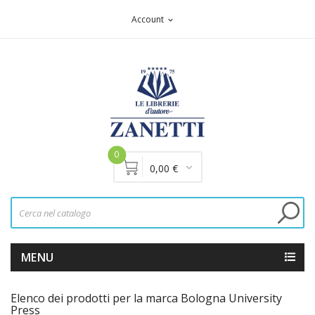
Account
expand_more
0
0,00 €
MENU
Elenco dei prodotti per la marca Bologna University
Press