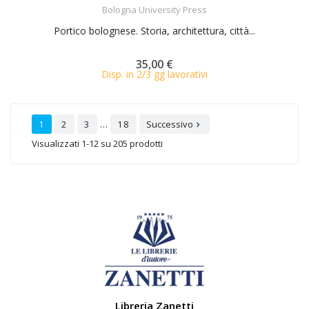
ACQUISTA
Bologna University Press
Portico bolognese. Storia, architettura, città...
35,00 €
Disp. in 2/3 gg lavorativi
…
1
2
3
18
Successivo

Visualizzati 1-12 su 205 prodotti
Libreria Zanetti