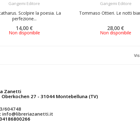
Gangemi Editore
Gangemi Editore
tharus. Scolpire la poesia. La
Tommaso Ottieri. Le notti bian
perfezione...
14,00 €
28,00 €
Non disponibile
Non disponibile
Vis
ia Zanetti
a Oberkochen 27 - 31044 Montebelluna (TV)
3/604748
:
info@libreriazanetti.it
: 04186800266