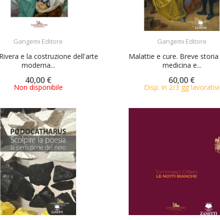
ACQUISTA
ACQUISTA
Gangemi Editore
Gangemi Editore
ivera e la costruzione dell'arte
Malattie e cure. Breve storia 
moderna...
medicina e...
40,00 €
60,00 €
Non disponibile
Disp. in 2/3 gg lavorativi
ACQUISTA
ACQUISTA