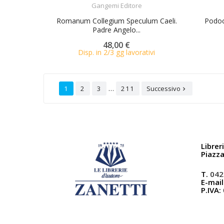
Gangemi Editore
Romanum Collegium Speculum Caeli.
Podoca
Padre Angelo...
48,00 €
Disp. in 2/3 gg lavorativi
…
1
2
3
211
Successivo

Librer
Piazz
T.
042
E-mail
P.IVA