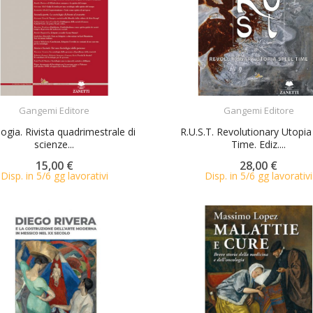
ACQUISTA
ACQUISTA
Gangemi Editore
Gangemi Editore
ogia. Rivista quadrimestrale di
R.U.S.T. Revolutionary Utopia
scienze...
Time. Ediz....
15,00 €
28,00 €
Disp. in 5/6 gg lavorativi
Disp. in 5/6 gg lavorativi