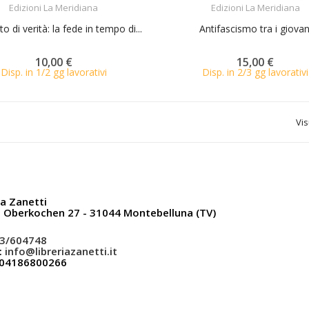
Edizioni La Meridiana
Edizioni La Meridiana
di verità: la fede in tempo di...
Antifascismo tra i giovan
10,00 €
15,00 €
Disp. in 1/2 gg lavorativi
Disp. in 2/3 gg lavorativi
Vis
ia Zanetti
a Oberkochen 27 - 31044 Montebelluna (TV)
3/604748
:
info@libreriazanetti.it
: 04186800266