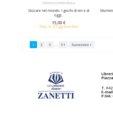
Edizioni La Meridiana
Giocare nel mondo. I giochi di ieri e di
Momento 
oggi...
15,00 €
Disp. in 2/3 gg lavorativi
…
1
2
3
51
Successivo

Librer
Piazz
T.
042
E-mail
P.IVA