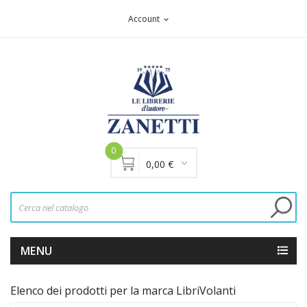
Account
expand_more
0
0,00 €
MENU
Elenco dei prodotti per la marca LibriVolanti