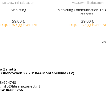
McGraw-Hill Education
McGraw-Hill Education
Marketing
Marketing Communication. La 
integrata...
59,00 €
39,00 €
Disp. in 5/6 gg lavorativi
Disp. in 2/3 gg lavorativi
Vis
ia Zanetti
a Oberkochen 27 - 31044 Montebelluna (TV)
3/604748
:
info@libreriazanetti.it
: 04186800266