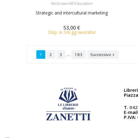
McGraw-Hill Education
Strategic and intercultural marketing
53,00 €
Disp. in 5/6 gg lavorativi
…
1
2
3
183
Successivo

Librer
Piazz
T.
042
E-mail
P.IVA