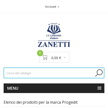
Account
expand_more
0
0,00 €
MENU
Elenco dei prodotti per la marca Progedit