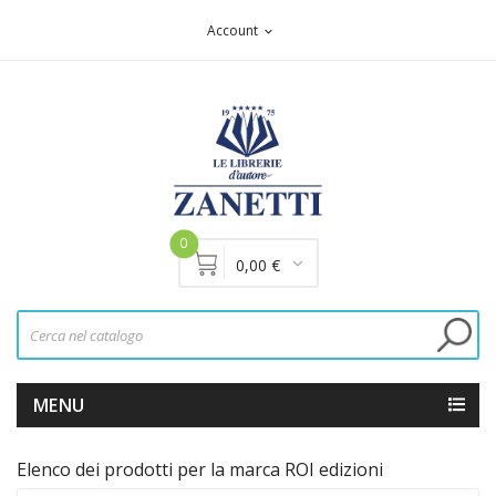
Account
expand_more
0
0,00 €
MENU
Elenco dei prodotti per la marca ROI edizioni