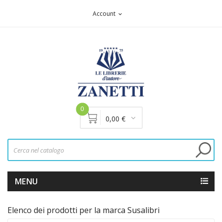
Account
expand_more
0
0,00 €
MENU
Elenco dei prodotti per la marca Susalibri