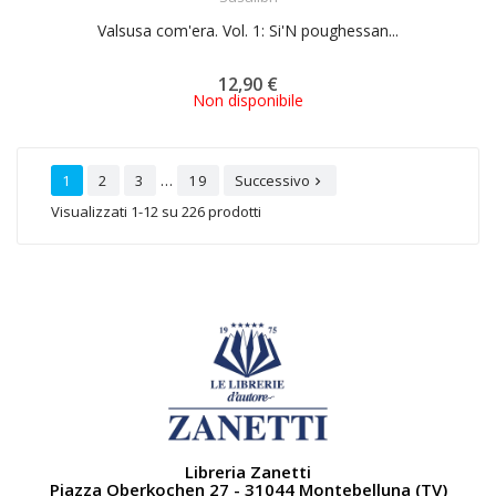
Valsusa com'era. Vol. 1: Si'N poughessan...
12,90 €
Non disponibile
…
1
2
3
19
Successivo

Visualizzati 1-12 su 226 prodotti
Libreria Zanetti
Piazza Oberkochen 27 - 31044 Montebelluna (TV)