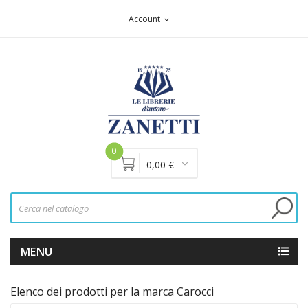
Account
expand_more
0
0,00 €
MENU
Elenco dei prodotti per la marca Carocci