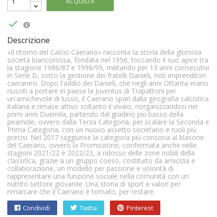
ACQUISTA

Descrizione
«Il ritorno del Calcio Caerano» racconta la storia della gloriosa
società biancorossa, fondata nel 1956, toccando il suo apice tra
la stagione 1986/87 e 1998/99, militando per 13 anni consecutivi
in Serie D, sotto la gestione dei fratelli Danieli, noti imprenditori
caeranesi. Dopo l'addio dei Danieli, che negli anni Ottanta erano
riusciti a portare in paese la Juventus di Trapattoni per
un'amichevole di lusso, il Caerano sparì dalla geografia calcistica
italiana e rimase attivo soltanto il vivaio, riorganizzandosi nei
primi anni Duemila, partendo dal gradino più basso della
piramide, ovvero dalla Terza Categoria, per scalare la Seconda e
Prima Categoria, con un nuovo assetto societario e ruoli più
precisi. Nel 2017 raggiunse la categoria più consona al blasone
del Caerano, ovvero la Promozione, confermata anche nelle
stagioni 2021/22 e 2022/23, a ridosso delle zone nobili della
classifica, grazie a un gruppo coeso, costituito da amicizia e
collaborazione, un modello per passione e volontà di
rappresentare una funzione sociale nella comunità con un
nutrito settore giovanile. Una storia di sport e valori per
rimarcare che il Caerano è tornato, per restare.
Condividi
Twitta
Pinterest