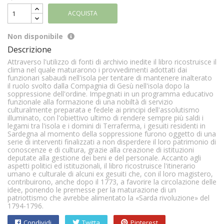
ACQUISTA
Non disponibile
Descrizione
Attraverso l'utilizzo di fonti di archivio inedite il libro ricostruisce il
clima nel quale maturarono i provvedimenti adottati dai
funzionari sabaudi nell'isola per tentare di mantenere inalterato
il ruolo svolto dalla Compagnia di Gesù nell'isola dopo la
soppressione dell'ordine. Impegnati in un programma educativo
funzionale alla formazione di una nobiltà di servizio
culturalmente preparata e fedele ai principi dell'assolutismo
illuminato, con l'obiettivo ultimo di rendere sempre più saldi i
legami tra l'isola e i domini di Terraferma, i gesuiti residenti in
Sardegna al momento della soppressione furono oggetto di una
serie di interventi finalizzati a non disperdere il loro patrimonio di
conoscenze e di cultura, grazie alla creazione di istituzioni
deputate alla gestione dei beni e del personale. Accanto agli
aspetti politici ed istituzionali, il libro ricostruisce l'itinerario
umano e culturale di alcuni ex gesuiti che, con il loro magistero,
contribuirono, anche dopo il 1773, a favorire la circolazione delle
idee, ponendo le premesse per la maturazione di un
patriottismo che avrebbe alimentato la «Sarda rivoluzione» del
1794-1796.
Condividi
Twitta
Pinterest