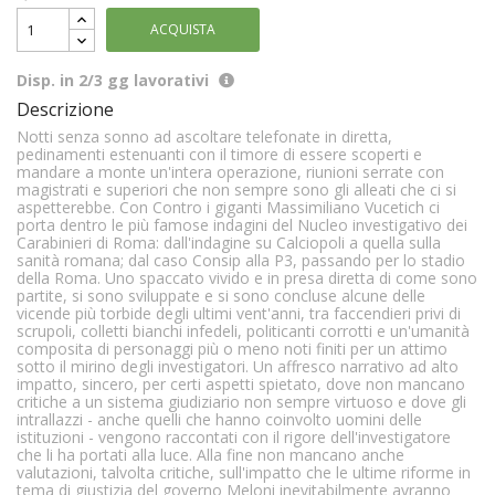
ACQUISTA
Disp. in 2/3 gg lavorativi
Descrizione
Notti senza sonno ad ascoltare telefonate in diretta,
pedinamenti estenuanti con il timore di essere scoperti e
mandare a monte un'intera operazione, riunioni serrate con
magistrati e superiori che non sempre sono gli alleati che ci si
aspetterebbe. Con Contro i giganti Massimiliano Vucetich ci
porta dentro le più famose indagini del Nucleo investigativo dei
Carabinieri di Roma: dall'indagine su Calciopoli a quella sulla
sanità romana; dal caso Consip alla P3, passando per lo stadio
della Roma. Uno spaccato vivido e in presa diretta di come sono
partite, si sono sviluppate e si sono concluse alcune delle
vicende più torbide degli ultimi vent'anni, tra faccendieri privi di
scrupoli, colletti bianchi infedeli, politicanti corrotti e un'umanità
composita di personaggi più o meno noti finiti per un attimo
sotto il mirino degli investigatori. Un affresco narrativo ad alto
impatto, sincero, per certi aspetti spietato, dove non mancano
critiche a un sistema giudiziario non sempre virtuoso e dove gli
intrallazzi - anche quelli che hanno coinvolto uomini delle
istituzioni - vengono raccontati con il rigore dell'investigatore
che li ha portati alla luce. Alla fine non mancano anche
valutazioni, talvolta critiche, sull'impatto che le ultime riforme in
tema di giustizia del governo Meloni inevitabilmente avranno