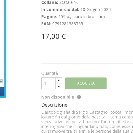
Collana:
Statale 16
In commercio dal:
10 Giugno 2024
Pagine:
159 p., Libro in brossura
EAN:
9791281388765
17,00 €
Quantità
ACQUISTA
Non disponibile
Descrizione
L'autobiografia di Sergio Castagnoli tocca i mom
lottare fin dal giorno della nascita. Il tema centr
senza scivolare nel vittimismo: l'autore riflett
interrogativi che ci riguardano tutti, come esse
cui si muove tra gli anni e le persone della sua v