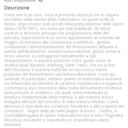
Non disponibile
Descrizione
Forse non è un caso, vista la profonda distanza che lo separa
da Galileo nella visione della matematica, se questi scritti di
Bruno, dopo essere stati accolti nella prima edizione delle Opere
latine (1879-1891), non sono più stati pubblicati. Gli stessi
curatori si dicevano persuasi che proponessero relitti del
passato, superstizioni di un uomo appartenente al «mondo dei
maghi» ed estraneo alla «rivoluzione scientifica» - giudizio
condizionato dall'interpretazione del Rinascimento diffusasi a
partire dall'Illuminismo. Questa nuova edizione, giunta ormai al
sesto volume, si contrappone radicalmente a tale
interpretazione, e assume piuttosto come guida i lavori di
studiosi quali Burdach, Warburg, Garin, Yates, che tra la fine
dell'Ottocento e la prima metà del secolo scorso hanno
proposto del Rinascimento una lettura alternativa. I testi qui
radunati, in particolare, rivelano quanto la matematica bruniana
sia influenzata da elementi di carattere neoplatonico e legata al
contempo a una concezione della realtà decisamente moderna:
basti pensare al «minimo», nel quale viene individuata la
struttura fondamentale della materia, e alla materia stessa
indagata alla luce del concetto di «vita materia infinita». Come
dimostra il ciclo dedicato a Fabrizio Mordente e alla scoperta del
compasso - degno delle più belle pagine di Bruno -, inoltre, a
contraddistinguere le Opere matematiche non è solo l'originalità
filosofica, ma anche e soprattutto lo straordinario valore
letterario.