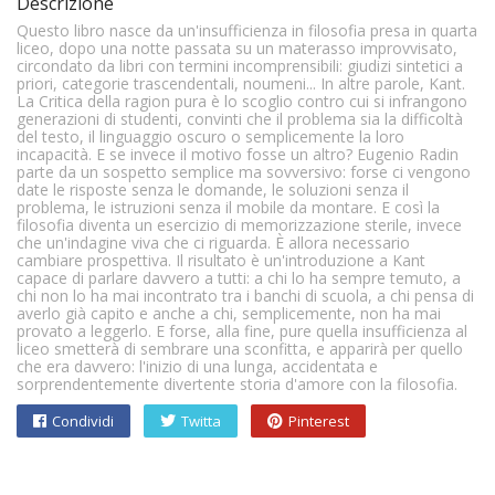
Descrizione
Questo libro nasce da un'insufficienza in filosofia presa in quarta
liceo, dopo una notte passata su un materasso improvvisato,
circondato da libri con termini incomprensibili: giudizi sintetici a
priori, categorie trascendentali, noumeni... In altre parole, Kant.
La Critica della ragion pura è lo scoglio contro cui si infrangono
generazioni di studenti, convinti che il problema sia la difficoltà
del testo, il linguaggio oscuro o semplicemente la loro
incapacità. E se invece il motivo fosse un altro? Eugenio Radin
parte da un sospetto semplice ma sovversivo: forse ci vengono
date le risposte senza le domande, le soluzioni senza il
problema, le istruzioni senza il mobile da montare. E così la
filosofia diventa un esercizio di memorizzazione sterile, invece
che un'indagine viva che ci riguarda. È allora necessario
cambiare prospettiva. Il risultato è un'introduzione a Kant
capace di parlare davvero a tutti: a chi lo ha sempre temuto, a
chi non lo ha mai incontrato tra i banchi di scuola, a chi pensa di
averlo già capito e anche a chi, semplicemente, non ha mai
provato a leggerlo. E forse, alla fine, pure quella insufficienza al
liceo smetterà di sembrare una sconfitta, e apparirà per quello
che era davvero: l'inizio di una lunga, accidentata e
sorprendentemente divertente storia d'amore con la filosofia.
Condividi
Twitta
Pinterest