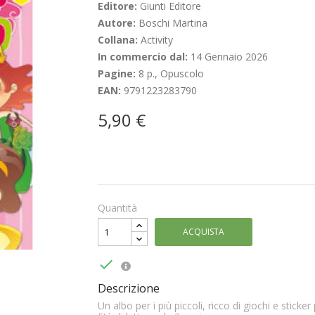
Editore:
Giunti Editore
Autore:
Boschi Martina
Collana:
Activity
In commercio dal:
14 Gennaio 2026
Pagine:
8 p., Opuscolo
EAN:
9791223283790
5,90 €
Quantità
ACQUISTA

Descrizione
Un albo per i più piccoli, ricco di giochi e stick