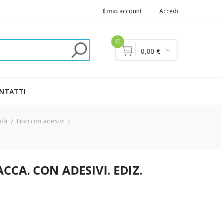
Il mio account
Accedi
0
0,00 €
NTATTI
ità
Libri con adesivi
CCA. CON ADESIVI. EDIZ.