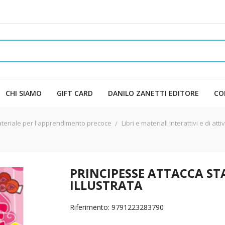
CHI SIAMO
GIFT CARD
DANILO ZANETTI EDITORE
CO
, e materiale per l'apprendimento precoce
Libri e materiali interattivi e di attiv
PRINCIPESSE ATTACCA STA
ILLUSTRATA
Riferimento: 9791223283790