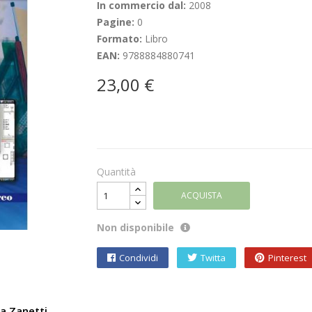
In commercio dal:
2008
Pagine:
0
Formato:
Libro
EAN:
9788884880741
23,00 €
Quantità
ACQUISTA
Non disponibile
Condividi
Twitta
Pinterest
ia Zanetti