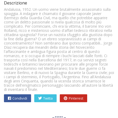
Descrizione
Andalusia, 1952. Un uomo viene brutalmente assassinato sulla
spiaggia. A indagare è chiamato il giovane caporale Javier
Bermejo della Guardia Civil, ma quello che potrebbe apparire
come un delitto passionale si rivela qualcosa di molto più
complicato. Per cominciare, chi era la vittima, il barone Ino von
Rolland, ricco e misterioso uomo d'affari tedesco ritiratosi nella
cittadina spagnola? Forse un nazista sfuggito alla giustizia dopo
la fine della guerra? O un ebreo sopravvissuto ai campi di
concentramento? Non sembrano due ipotesi compatibili... Jorge
Díaz recupera dai meandri della storia del Novecento
l'affascinante e ambigua figura posta al centro di questo
romanzo, e si occupa di riempire i buchi lasciati dalle fonti. Ci
trasporta così nella Barcellona del 1917, in cui servizi segreti
tedeschi e britannici lavorano per procurare alle proprie forze
navali il predominio nel Mediterraneo; tra le due guerre ci fa
visitare Berlino, e di nuovo la Spagna durante la Guerra civile; poi
i campi di sterminio, il Portogallo, l'Argentina. Fino all'Andalusia
degli anni Cinquanta, quando la vicenda storica smarrisce le
tracce dell'enigmatico personaggio lasciando all'autore la libertà
di inventarsi il finale.
Condividi
Twitta
Pinterest