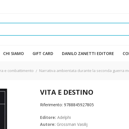
CHI SIAMO
GIFT CARD
DANILO ZANETTI EDITORE
CO
rra e combattimento
Narrativa ambientata durante la seconda guerra m
VITA E DESTINO
Riferimento: 9788845927805
Editore:
Adelphi
Autore:
Grossman Vasilij