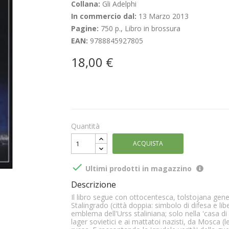
Collana:
Gli Adelphi
In commercio dal:
13 Marzo 2013
Pagine:
750 p., Libro in brossura
EAN:
9788845927805
18,00 €
Quantità
ACQUISTA

Ultimi prodotti in magazzino
Descrizione
Il libro segue con ottocentesca, tolstojana gener
Stalingrado (città doppia: simbolo di difesa e li
emblema dell'Urss staliniana; solo nella 'casa d
lager sovietici e ai mattatoi nazisti, da Mosca (l