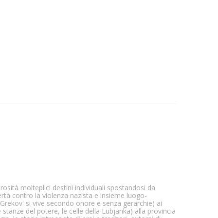
osità molteplici destini individuali spostandosi da
bertà contro la violenza nazista e insieme luogo-
i Grekov' si vive secondo onore e senza gerarchie) ai
e stanze del potere, le celle della Lubjanka) alla provincia