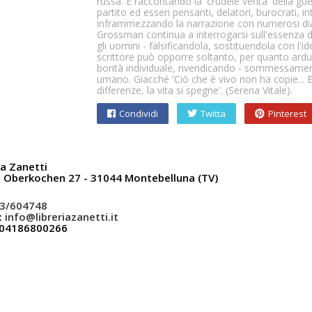
russa. E raccontando la 'crudele verità' della guer
partito ed esseri pensanti, delatori, burocrati, intr
inframmezzando la narrazione con numerosi dial
Grossman continua a interrogarsi sull'essenza d
gli uomini - falsificandola, sostituendola con l'
scrittore può opporre soltanto, per quanto ard
bontà individuale, rivendicando - sommessamente,
umano. Giacché 'Ciò che è vivo non ha copie... E
differenze, la vita si spegne'. (Serena Vitale).
Condividi
Twitta
Pinterest
ia Zanetti
a Oberkochen 27 - 31044 Montebelluna (TV)
3/604748
:
info@libreriazanetti.it
: 04186800266