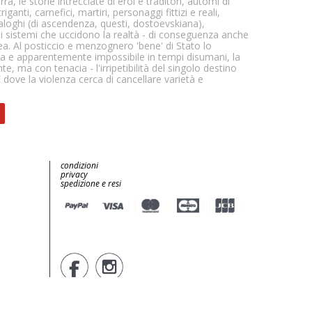
ra, le storie intrecciate di eroi e traditori, automi di
iganti, carnefici, martiri, personaggi fittizi e reali,
oghi (di ascendenza, questi, dostoevskiana),
i sistemi che uccidono la realtà - di conseguenza anche
idea. Al posticcio e menzognero 'bene' di Stato lo
ua e apparentemente impossibile in tempi disumani, la
 ma con tenacia - l'irripetibilità del singolo destino
 dove la violenza cerca di cancellare varietà e
condizioni
privacy
spedizione e resi