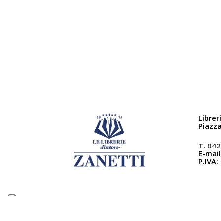
Librer
Piazz
T.
042
E-mail
P.IVA