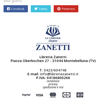
della guerra.
Condividi
Twitta
Pinterest
Libreria Zanetti
Piazza Oberkochen 27 - 31044 Montebelluna (TV)
T.
0423/604748
E-mail:
info@libreriazanetti.it
P.IVA: 04186800266
condizioni
privacy
spedizione e resi