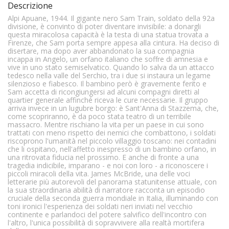
Descrizione
Alpi Apuane, 1944. Il gigante nero Sam Train, soldato della 92a
divisione, è convinto di poter diventare invisibile: a donargli
questa miracolosa capacità è la testa di una statua trovata a
Firenze, che Sam porta sempre appesa alla cintura. Ha deciso di
disertare, ma dopo aver abbandonato la sua compagnia
incappa in Angelo, un orfano italiano che soffre di amnesia e
vive in uno stato semiselvatico. Quando lo salva da un attacco
tedesco nella valle del Serchio, tra i due si instaura un legame
silenzioso e fiabesco. Il bambino però è gravemente ferito e
Sam accetta di ricongiungersi ad alcuni compagni diretti al
quartier generale affinché riceva le cure necessarie. Il gruppo
arriva invece in un lugubre borgo: è Sant'Anna di Stazzema, che,
come scopriranno, è da poco stata teatro di un terribile
massacro. Mentre rischiano la vita per un paese in cui sono
trattati con meno rispetto dei nemici che combattono, i soldati
riscoprono l'umanità nel piccolo villaggio toscano: nei contadini
che li ospitano, nell'affetto inespresso di un bambino orfano, in
una ritrovata fiducia nel prossimo. E anche di fronte a una
tragedia indicibile, imparano - e noi con loro - a riconoscere i
piccoli miracoli della vita. James McBride, una delle voci
letterarie più autorevoli del panorama statunitense attuale, con
la sua straordinaria abilità di narratore racconta un episodio
cruciale della seconda guerra mondiale in Italia, illuminando con
toni ironici l'esperienza dei soldati neri inviati nel vecchio
continente e parlandoci del potere salvifico dell'incontro con
l'altro, l'unica possibilità di sopravvivere alla realtà mortifera