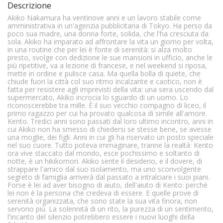
Descrizione
Akiko Nakamura ha ventinove anni e un lavoro stabile come
amministrativa in un'agenzia pubblicitaria di Tokyo. Ha perso da
poco sua madre, una donna forte, solida, che l'ha cresciuta da
sola. Akiko ha imparato ad affrontare la vita un giorno per volta,
in una routine che per lei è fonte di serenità: si alza molto
presto, svolge con dedizione le sue mansioni in ufficio, anche le
più ripetitive, va a lezione di francese, e nel weekend si riposa,
mette in ordine e pulisce casa. Ma quella bolla di quiete, che
chiude fuori la città col suo ritmo incalzante e caotico, non è
fatta per resistere agli imprevisti della vita: una sera uscendo dal
supermercato, Akiko incrocia lo sguardo di un uomo. Lo
riconoscerebbe tra mille. È il suo vecchio compagno di liceo, il
primo ragazzo per cui ha provato qualcosa di simile all'amore.
Kento. Tredici anni sono passati dal loro ultimo incontro, anni in
cui Akiko non ha smesso di chiedersi se stesse bene, se avesse
una moglie, dei figli. Anni in cui gli ha riservato un posto speciale
nel suo cuore. Tutto poteva immaginare, tranne la realtà: Kento
ora vive staccato dal mondo, esce pochissimo e soltanto di
notte, è un hikikomori. Akiko sente il desiderio, e il dovere, di
strappare l'amico dal suo isolamento, ma uno sconvolgente
segreto di famiglia arriverà dal passato a intralciare i suoi piani.
Forse è lei ad aver bisogno di aiuto, dell'aiuto di Kento: perché
lei non è la persona che credeva di essere. E quelle prove di
serenità organizzata, che sono state la sua vita finora, non
servono più. La solennità di un rito, la purezza di un sentimento,
l'incanto del silenzio potrebbero essere i nuovi luoghi della