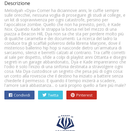
Descrizione
Melodyah «Dya» Corner ha diciannove anni, le cuffie sempre
sulle orecchie, nessuna voglia di proseguire gli studi al college, e
un kit di sopravvivenza per ogni catastrofe, persino per
l'apocalisse zombie. Quello che non ha previsto, però, è Kade
Nox. Quando Kade le strappa la borsa nel bel mezzo di una
piazza a Beacon Hill, Dya non sa che sta per perdere molto più
di qualche caramella e dei documenti. La ricerca del ladro la
conduce tra gli scaffali polverosi della libreria Marjorie, dove il
misterioso ballerino hip hop si nasconde dietro un'armatura di
sarcasmo, silenzi e berretti calzati al contrario. Tra caffè corretti
al sale per dispetto, sfide a colpi di playlist anni Ottanta e disegni
segreti in un garage abbandonato, Dya e Kade impareranno che
l'odio è solo l'inizio di una sinfonia destinata a stravolgere ogni
cosa. Ma Dya custodisce un segreto che pesa più di ogni cosa:
un conto alla rovescia che il destino ha iniziato a battere senza
chiederle il permesso. E quando il tempo inizierà a scadere,
l'amore sarà abbastanza... o sarà proprio quello a fare più male?
Condividi
Twitta
Pinterest