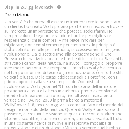
Disp. in 2/3 gg lavorativi
Descrizione
«La verità è che prima di essere un imprenditore io sono stato
un cliente: ho creato Wally proprio perché non riuscivo a trovare
sul mercato un'imbarcazione che potesse soddisfarmi. Ho
sempre voluto disegnare e vendere barche per migliorare
l'esperienza di chi le compra. A me piace innovare per
migliorare, non semplicemente per cambiare.» In principio è
stato definito un folle presuntuoso, successivamente un genio
rivoluzionario. Dallo scetticismo alla consacrazione: il Che
Guevara che ha rivoluzionato le barche di lusso. Luca Bassani ha
stravolto i canoni della nautica, ha avuto il coraggio di proporre
idee molto personali e dirompenti. Il marchio Wally è diventato
nel tempo sinonimo di tecnologia e innovazione, comfort e stile,
velocità e lusso. Dalle estati adolescenziali a Portofino, con il
primo approccio alla vela su un piccolo Optimist, al
rivoluzionario Wallygator nel '91, con la cabina dell'armatore
posizionata a prua e l'albero in carbonio, primo esemplare al
mondo tra le barche da crociera, fino all'avveniristica prua
verticale nel '94. Nel 2003 la prima barca a motore: il
WallyPower 118, ancora oggi visto come un faro nel mondo del
design, e non solo della nautica. Quella di Wally è una storia di
passione, di creatività e visione. In questo racconto si alternano
vittorie e sconfitte, intuizioni ed errori, amicizia e rivalità. Il tutto
in una costante ricerca di nuove e inesplorate modalità di
progettazione e di produzione: «Mi sento sempre quel bimbo di