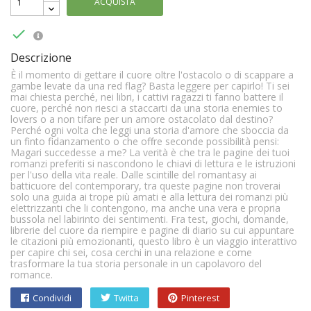
ACQUISTA

Descrizione
È il momento di gettare il cuore oltre l'ostacolo o di scappare a
gambe levate da una red flag? Basta leggere per capirlo! Ti sei
mai chiesta perché, nei libri, i cattivi ragazzi ti fanno battere il
cuore, perché non riesci a staccarti da una storia enemies to
lovers o a non tifare per un amore ostacolato dal destino?
Perché ogni volta che leggi una storia d'amore che sboccia da
un finto fidanzamento o che offre seconde possibilità pensi:
Magari succedesse a me? La verità è che tra le pagine dei tuoi
romanzi preferiti si nascondono le chiavi di lettura e le istruzioni
per l'uso della vita reale. Dalle scintille del romantasy ai
batticuore del contemporary, tra queste pagine non troverai
solo una guida ai trope più amati e alla lettura dei romanzi più
elettrizzanti che li contengono, ma anche una vera e propria
bussola nel labirinto dei sentimenti. Fra test, giochi, domande,
librerie del cuore da riempire e pagine di diario su cui appuntare
le citazioni più emozionanti, questo libro è un viaggio interattivo
per capire chi sei, cosa cerchi in una relazione e come
trasformare la tua storia personale in un capolavoro del
romance.
Condividi
Twitta
Pinterest