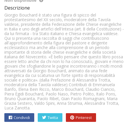
Non disponibile
Descrizione
Giorgio Bouchard è stato una figura di spicco del
protestantesimo del XX secolo, moderatore della Tavola
valdese, presidente della Federazione delle Chiese evangeliche
in Italia e uno degli artefici dell'Intesa (art. 8 della Costituzione) -
da lui firmata - tra Stato italiano e Chiesa evangelica valdese.
Qui si presenta una raccolta di saggi che contribuiscono
all'approfondimento della figura del pastore e dirigente
ecclesiastico ma anche alla comprensione di un periodo
importante di storia delle chiese evangeliche e della società
italiana del Novecento. «È bello pensare che questo libro possa
essere letto anche da chi non lo ha conosciuto, giovani e meno
giovani che sfogliandone le pagine incontreranno i molti mondi
attraversati da Giorgio Bouchard, animato da una fede
evangelica da cui scaturiva un forte spirito di responsabilità
sociale e politica». (dalla Prefazione di Alessandra Trotta,
moderatora della Tavola valdese) Contributi di Emmanuela
Banfo, Elena Bein Ricco, Marco Bouchard, Claudio Ciancio,
Piera Egidi Bouchard, Paolo Naso, Pietro Polito, Italo Pons,
Bruno Quaranta, Paolo Ribet, Gian Paolo Romagnani, Maria
Grazia Sestero, Valdo Spini, Anna Strumia, Alessandra Trotta,
Luca Zanotta.
Condividi
Twitta
Pinterest