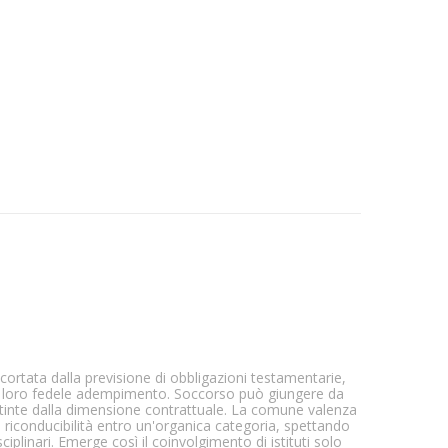
scortata dalla previsione di obbligazioni testamentarie,
del loro fedele adempimento. Soccorso può giungere da
attinte dalla dimensione contrattuale. La comune valenza
ro riconducibilità entro un'organica categoria, spettando
sciplinari. Emerge così il coinvolgimento di istituti solo