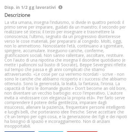
Disp. in 1/2 gg lavorativi
Descrizione
La vita umana, insegna l'induismo, si divide in quattro periodi: il
primo serve per imparare, guidati da un maestro; il secondo per
realizzare sé stessi; il terzo per insegnare e trasmettere la
conoscenza; l'ultimo, segnato da un progressivo disinteresse
verso le cose materiali, per prepararsi al congedo. Molti, oggi,
non lo ammettono. Nonostante l'età, continuano a sgomitare,
spingere, accumulare. Inseguono cariche, conferme,
gratificazioni sociali. Non sanno rallentare, ascoltare, restituire.
Con l'aiuto di una nipotina che insegna il disordine quotidiano (e
mette i palloncini sul busto di Socrate), Beppe Severgnini riflette
sul tempo che passa e gli anni complicati che stiamo
attraversando. «Le cose per cui verremo ricordati - scrive - non
sono le cariche che abbiamo ricoperto e i successi che abbiamo
ottenuto. Sono la generosità, la lealtà, la fantasia, l'ironia. La
capacità di farsi le domande giuste.» Don't become an old bore,
non diventare un vecchio barbogio: ecco l'imperativo. L'autore
invita a «indossare con eleganza la propria età». Per farlo serve
comprendere il potere della gentilezza, imparare dagli
insuccessi, allenare la pazienza, frequentare persone intelligenti
e luoghi belli, che porteranno idee fresche. Serve accettare che
c'è un tempo per ogni cosa, e la generazione dei figli e dei nipoti
ha bisogno di spazio e incoraggiamento. Non di anziani
insopportabili.