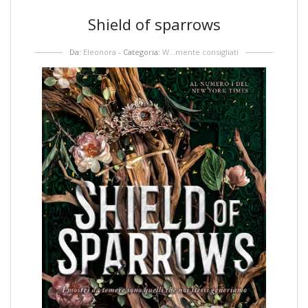
Shield of sparrows
Da:
Eleonora
- Categoria:
W...mente consigliati