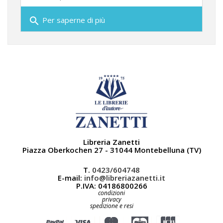
search
Per saperne di più
Libreria Zanetti
Piazza Oberkochen 27 - 31044 Montebelluna (TV)
T.
0423/604748
E-mail:
info@libreriazanetti.it
P.IVA: 04186800266
condizioni
privacy
spedizione e resi