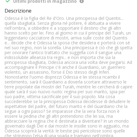

Ultimi prodotti in magazzino
Descrizione
Odessa è la figlia del Re d'Oro. Una principessa del Quentis...
quella sbagliata. Senza gloria né potere, è abituata a vivere
nell'ombra, a obbedire e a sopportare il destino che gli altri
hanno scelto per lei. Fino al giorno in cui il principe del Turah, un
leggendario cacciatore di mostri, arriva sulle coste del Quentis
e... decide che è Odessa la sposa che desidera e porterà con sé
nel suo regno, non la sorella. Una principessa è ciò che gli spetta
per onorare l'antico trattato che suggella con il sangue una
indissolubile alleanza tra regni... e non importa che sia la
principessa sbagliata, Odessa ancora una volta deve piegarsi. Ad
accompagnare il Principe c'è anche il Guardiano, un guerriero
violento, un assassino, forse il Dio stesso degli Inferi.
Nonostante l'uomo disprezzi Odessa e lei stessa ricambi il
sentimento, sarà il Guardiano a doverla scortare attraverso le
terre popolate dai mostri del Turah, mentre lei cercherà di capire
quale sarà il suo nuovo ruolo: regina per suo marito, spia per
suo padre, vittima sacrificale per il suo popolo. Ma cosa
succederebbe se la principessa Odessa decidesse di deludere le
aspettative del padre, del futuro marito e del Guardiano che la
segue a ogni passo? Se imparasse che la vera forza non è
essere la pedina che gli altri pretendono che lei sia, ma
abbracciare la regina che è destinata a diventare? In un mondo
governato dagli Dei e dai mostri le insidie sono in agguato, ma
Odessa scoprirà la verità: le bestie più pericolose sono quelle
che stringono l'elsa di una spada e tramano nell'ombra.