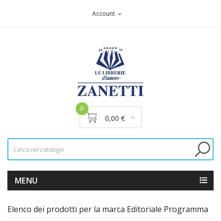
Account
expand_more
0
0,00 €
MENU
Elenco dei prodotti per la marca Editoriale Programma