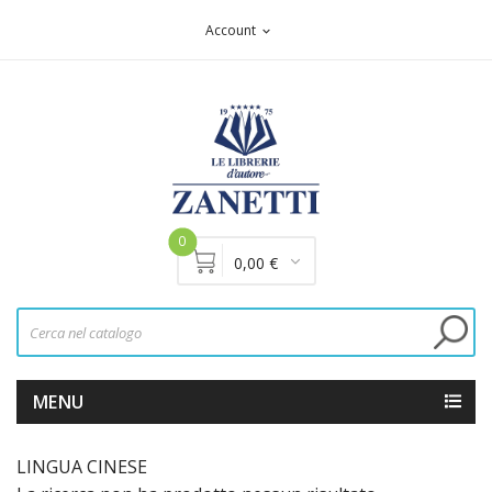
Account
expand_more
0
0,00 €
MENU
LINGUA CINESE