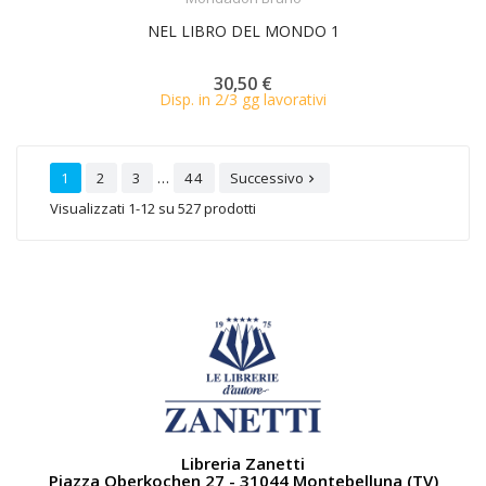
NEL LIBRO DEL MONDO 1
30,50 €
Disp. in 2/3 gg lavorativi
…
1
2
3
44
Successivo

Visualizzati 1-12 su 527 prodotti
Libreria Zanetti
Piazza Oberkochen 27 - 31044 Montebelluna (TV)