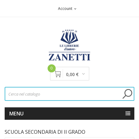
Account
expand_more
0
0,00 €
MENU
SCUOLA SECONDARIA DI II GRADO