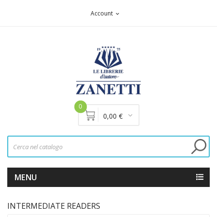
Account
expand_more
0
0,00 €
MENU
INTERMEDIATE READERS