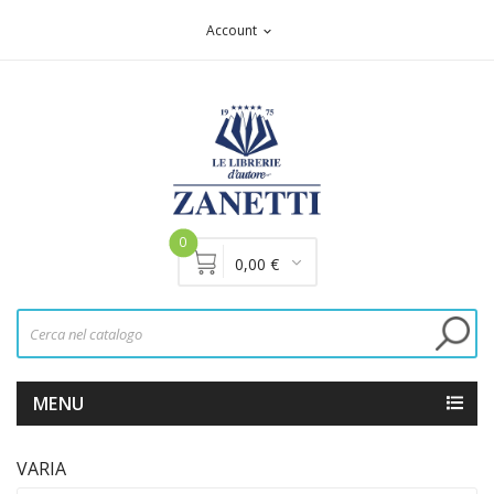
Account
expand_more
0
0,00 €
MENU
VARIA