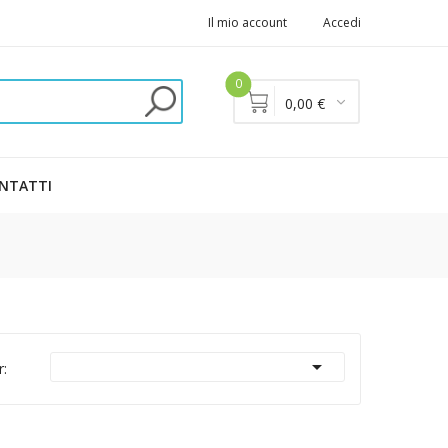
Il mio account
Accedi
0
0,00 €
NTATTI

r: